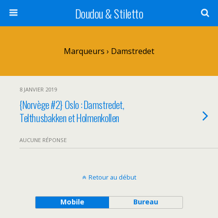
Doudou & Stiletto
Marqueurs › Damstredet
8 JANVIER 2019
{Norvège #2} Oslo : Damstredet,
Telthusbakken et Holmenkollen
AUCUNE RÉPONSE
Retour au début
Mobile
Bureau