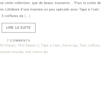
 cette collection, que de beaux souvenirs… Pour la sortie de
ons collaboré d’une manière un peu spéciale avec Tape à l’oeil :
 3 coiffures de
(...)
LIRE LA SUITE
7 COMMENTS
AO Dream
,
TAO Dream 2
,
Tape à l'oeil
,
tresse épi
,
Tuto coiffure
,
ouronne tressée
,
tuto tresse épi