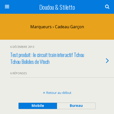
Doudou & Stiletto
Marqueurs › Cadeau Garçon
6 DÉCEMBRE 2013
Test produit : le circuit train interactif Tchou
Tchou Bolides de Vtech
6 RÉPONSES
Retour au début
Mobile
Bureau