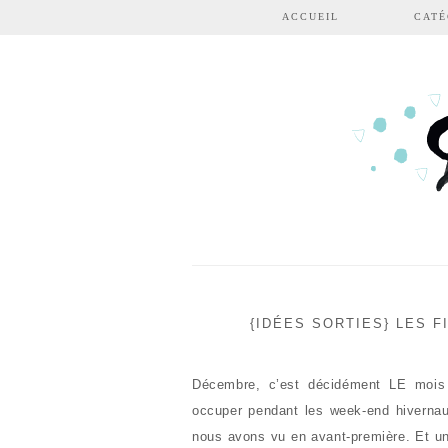
Aller au contenu principal
ACCUEIL
CATÉ
{IDÉES SORTIES} LES F
Décembre, c’est décidément LE mois 
occuper pendant les week-end hivernau
nous avons vu en avant-première. Et un