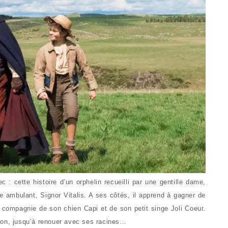
 : cette histoire d’un orphelin recueilli par une gentille dame,
te ambulant, Signor Vitalis. A ses côtés, il apprend à gagner de
 compagnie de son chien Capi et de son petit singe Joli Coeur.
hison, jusqu’à renouer avec ses racines…