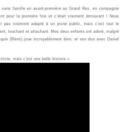
 sans famille en avant-première au Grand Rex, en compagnie
ent pour la première fois et c’était vraiment émouvant ! Nous
t pas vraiment adapté à un jeune public, mais c’est tout le
uvant, touchant et attachant. Mes deux enfants ont adoré, malgré
Paquin (Rémi) joue incroyablement bien, et son duo avec Daniel
triste, mais c’est une belle histoire ».