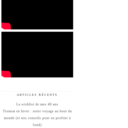
ARTICLES RÉCENTS
La wishlist de mes 40 ans
Tromsø en hiver : notre voyage au bout du
monde (et nos conseils pour en profiter à
fond)