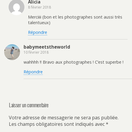
Alicia
t
n
r
ê
8 février 2018
e
t
)
r
e
Merciiii (bon et les photographes sont aussi très
)
talentueux)
Répondre
babymeetstheworld
10 février 2018
wahhhh !! Bravo aux photographes ! C’est superbe !
Répondre
Laisser un commentaire
Votre adresse de messagerie ne sera pas publiée.
Les champs obligatoires sont indiqués avec
*