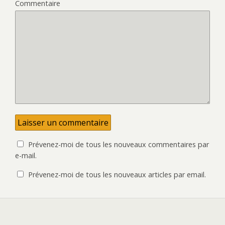
)
v
o
Commentaire
e
u
l
v
l
e
e
l
f
l
e
e
n
f
ê
e
t
n
r
ê
e
t
)
r
e
)
Prévenez-moi de tous les nouveaux commentaires par
e-mail.
Prévenez-moi de tous les nouveaux articles par email.