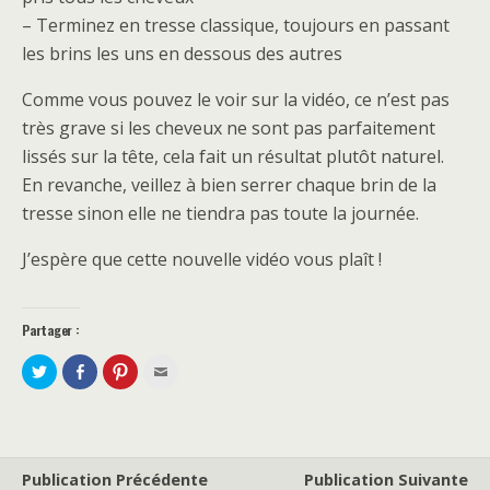
– Terminez en tresse classique, toujours en passant
les brins les uns en dessous des autres
Comme vous pouvez le voir sur la vidéo, ce n’est pas
très grave si les cheveux ne sont pas parfaitement
lissés sur la tête, cela fait un résultat plutôt naturel.
En revanche, veillez à bien serrer chaque brin de la
tresse sinon elle ne tiendra pas toute la journée.
J’espère que cette nouvelle vidéo vous plaît !
Partager :
P
P
C
C
a
a
l
l
r
r
i
i
t
t
q
q
a
a
u
u
g
g
e
e
e
e
z
z
r
r
p
p
s
s
o
o
Publication Précédente
Publication Suivante
u
u
u
u