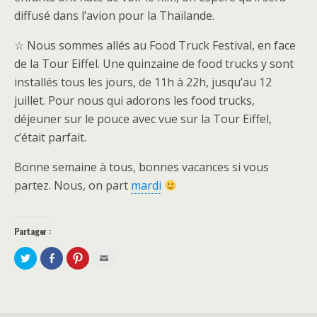
diffusé dans l’avion pour la Thaïlande.
☆ Nous sommes allés au Food Truck Festival, en face
de la Tour Eiffel. Une quinzaine de food trucks y sont
installés tous les jours, de 11h à 22h, jusqu’au 12
juillet. Pour nous qui adorons les food trucks,
déjeuner sur le pouce avec vue sur la Tour Eiffel,
c’était parfait.
Bonne semaine à tous, bonnes vacances si vous
partez. Nous, on part
mardi
Partager :
P
P
C
C
a
a
l
l
r
r
i
i
t
t
q
q
a
a
u
u
g
g
e
e
e
e
z
z
r
r
p
p