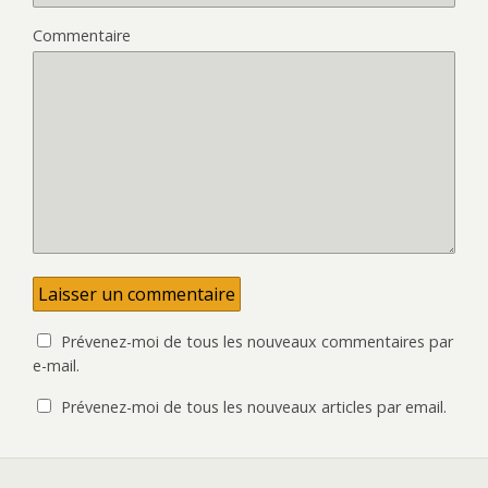
e
r
o
e
)
e
u
n
)
v
o
Commentaire
e
u
l
v
l
e
e
l
f
l
e
e
n
f
ê
e
t
n
r
ê
e
t
)
r
e
)
Prévenez-moi de tous les nouveaux commentaires par
e-mail.
Prévenez-moi de tous les nouveaux articles par email.