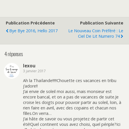
r
r
i
i
t
t
q
q
a
a
u
u
g
g
e
e
e
e
z
z
r
r
p
p
s
s
o
o
Publication Précédente
Publication Suivante
u
u
u
u
r
r
r
r
Bye Bye 2016, Hello 2017
Le Nouveau Coin Préféré : Le
T
F
p
e
w
a
a
n
Ciel De Lit Numero 74
i
c
r
v
t
e
t
o
t
b
a
y
e
o
g
e
4 réponses
r
o
e
r
(
k
r
p
o
(
s
a
u
o
u
r
lexou
v
u
r
e
r
v
P
-
3 janvier 2017
e
r
i
m
d
e
n
a
a
d
t
i
Ah la Thaïlande!!!!!Chouette ces vacances en tribu
n
a
e
l
j’adore!!
s
n
r
à
u
s
e
u
J’ai envie de soleil moi aussi, mais monsieur est
n
u
s
n
encore bancal, et on a pas de vacances de suite.Je
e
n
t
a
n
e
(
m
croise les doigts pour pouvoir partir au soleil, loin, à
o
n
o
i
rien faire en avril, avec des copains et chacun nos
u
o
u
(
v
u
v
o
filles.On verra…
e
v
r
u
l
e
e
v
J’ai hâte de savoir ou vous projetez de partir cet
l
l
d
r
été!Quel continent vous avez choisi, quel périple?Ici
e
l
a
e
f
e
n
d