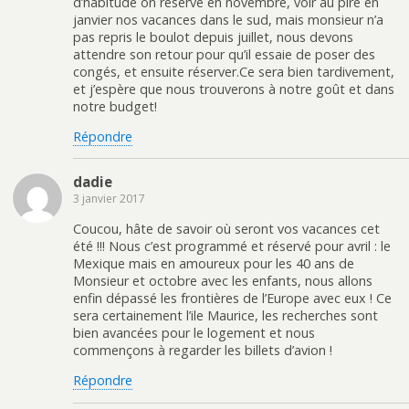
d’habitude on réserve en novembre, voir au pire en
e
f
s
a
janvier nos vacances dans le sud, mais monsieur n’a
n
e
u
n
ê
n
n
s
pas repris le boulot depuis juillet, nous devons
t
ê
e
u
r
t
n
n
attendre son retour pour qu’il essaie de poser des
e
r
o
e
congés, et ensuite réserver.Ce sera bien tardivement,
)
e
u
n
)
v
o
et j’espère que nous trouverons à notre goût et dans
e
u
notre budget!
l
v
l
e
e
l
Répondre
f
l
e
e
n
f
ê
e
dadie
t
n
r
ê
3 janvier 2017
e
t
)
r
Coucou, hâte de savoir où seront vos vacances cet
e
)
été !!! Nous c’est programmé et réservé pour avril : le
Mexique mais en amoureux pour les 40 ans de
Monsieur et octobre avec les enfants, nous allons
enfin dépassé les frontières de l’Europe avec eux ! Ce
sera certainement l’ile Maurice, les recherches sont
bien avancées pour le logement et nous
commençons à regarder les billets d’avion !
Répondre