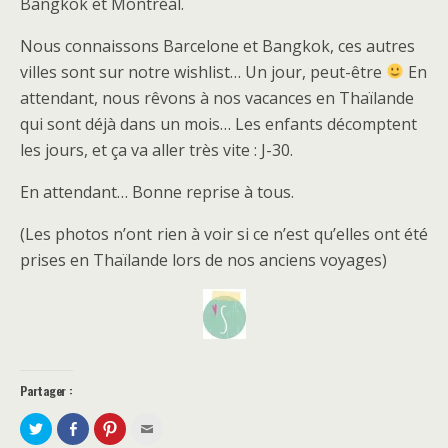
Bangkok et Montréal.
Nous connaissons Barcelone et Bangkok, ces autres
villes sont sur notre wishlist… Un jour, peut-être
En
attendant, nous rêvons à nos vacances en Thaïlande
qui sont déjà dans un mois… Les enfants décomptent
les jours, et ça va aller très vite : J-30.
En attendant… Bonne reprise à tous.
(Les photos n’ont rien à voir si ce n’est qu’elles ont été
prises en Thaïlande lors de nos anciens voyages)
Partager :
P
P
C
C
a
a
l
l