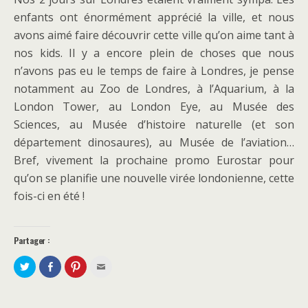
enfants ont énormément apprécié la ville, et nous
avons aimé faire découvrir cette ville qu’on aime tant à
nos kids. Il y a encore plein de choses que nous
n’avons pas eu le temps de faire à Londres, je pense
notamment au Zoo de Londres, à l’Aquarium, à la
London Tower, au London Eye, au Musée des
Sciences, au Musée d’histoire naturelle (et son
département dinosaures), au Musée de l’aviation…
Bref, vivement la prochaine promo Eurostar pour
qu’on se planifie une nouvelle virée londonienne, cette
fois-ci en été !
Partager :
P
P
C
C
a
a
l
l
r
r
i
i
t
t
q
q
a
a
u
u
g
g
e
e