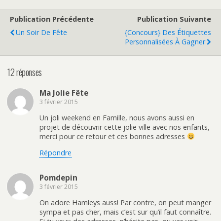
e
e
z
z
r
r
p
p
s
s
o
o
Publication Précédente
Publication Suivante
u
u
u
u
r
r
r
r
Un Soir De Fête
{Concours} Des Étiquettes
T
F
p
e
w
a
a
n
Personnalisées À Gagner
i
c
r
v
t
e
t
o
t
b
a
y
e
o
g
e
12 réponses
r
o
e
r
(
k
r
p
o
(
s
a
u
o
u
r
Ma Jolie Fête
v
u
r
e
r
v
P
-
3 février 2015
e
r
i
m
d
e
n
a
a
d
t
i
Un joli weekend en Famille, nous avons aussi en
n
a
e
l
projet de découvrir cette jolie ville avec nos enfants,
s
n
r
à
u
s
e
u
merci pour ce retour et ces bonnes adresses
n
u
s
n
e
n
t
a
Répondre
n
e
(
m
o
n
o
i
u
o
u
(
v
u
v
o
e
v
r
u
Pomdepin
l
e
e
v
3 février 2015
l
l
d
r
e
l
a
e
f
e
n
d
On adore Hamleys auss! Par contre, on peut manger
e
f
s
a
sympa et pas cher, mais c’est sur qu’il faut connaître.
n
e
u
n
ê
n
n
s