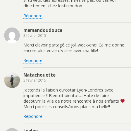
Si tu veux des adresses, n’hésite pas, ou vas voir
t
ê
e
u
r
t
n
n
directement chez lostinlondon
e
r
o
e
)
e
u
n
Répondre
)
v
o
e
u
l
v
l
e
mamandoudouce
e
l
f
l
3 février 2015
e
e
n
f
ê
e
Merci d’avoir partagé ce joli week-end! Ca me donne
t
n
encore plus envie d’y aller avec ma fille!
r
ê
e
t
)
r
Répondre
e
)
Natachouette
3 février 2015
J’attends la liaison eurostar Lyon-Londres avec
impatience !! Bientot bientot… Hate de faire
decouvrir la ville de notre rencontre à nos enfants
Merci pour ces conseils/bons plans ma belle!!
Répondre
Leelee