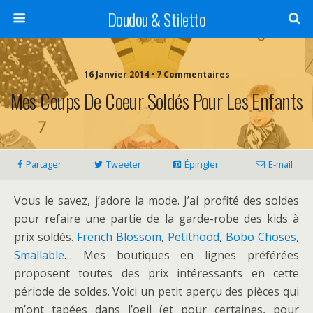
Doudou & Stiletto
16 Janvier 2014 • 7 Commentaires
Mes Coups De Coeur Soldés Pour Les Enfants
Partager
Tweeter
Épingler
E-mail
Vous le savez, j’adore la mode. J’ai profité des soldes
pour refaire une partie de la garde-robe des kids à
prix soldés.
French Blossom
,
Petithood
,
Bobo Choses
,
Smallable
… Mes boutiques en lignes préférées
proposent toutes des prix intéressants en cette
période de soldes. Voici un petit aperçu des pièces qui
m’ont tapées dans l’oeil (et pour certaines, pour