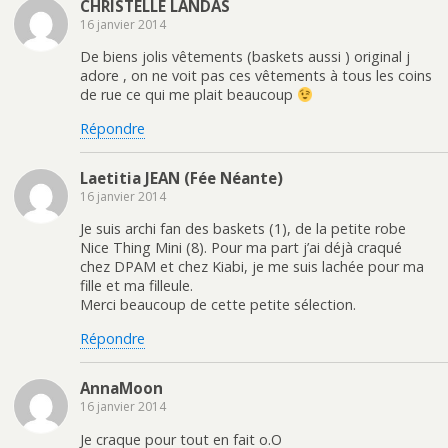
e
l
a
e
CHRISTELLE LANDAS
f
e
n
d
16 janvier 2014
e
f
s
a
n
e
u
n
ê
n
n
s
De biens jolis vêtements (baskets aussi ) original j
t
ê
e
u
r
t
n
n
adore , on ne voit pas ces vêtements à tous les coins
e
r
o
e
de rue ce qui me plait beaucoup
)
e
u
n
)
v
o
e
u
Répondre
l
v
l
e
e
l
f
l
Laetitia JEAN (Fée Néante)
e
e
n
f
16 janvier 2014
ê
e
t
n
Je suis archi fan des baskets (1), de la petite robe
r
ê
e
t
Nice Thing Mini (8). Pour ma part j’ai déjà craqué
)
r
e
chez DPAM et chez Kiabi, je me suis lachée pour ma
)
fille et ma filleule.
Merci beaucoup de cette petite sélection.
Répondre
AnnaMoon
16 janvier 2014
Je craque pour tout en fait o.O