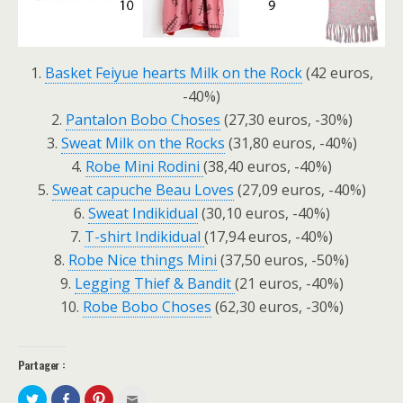
1.
Basket Feiyue hearts Milk on the Rock
(42 euros,
-40%)
2.
Pantalon Bobo Choses
(27,30 euros, -30%)
3.
Sweat Milk on the Rocks
(31,80 euros, -40%)
4.
Robe Mini Rodini
(38,40 euros, -40%)
5.
Sweat capuche Beau Loves
(27,09 euros, -40%)
6.
Sweat Indikidual
(30,10 euros, -40%)
7.
T-shirt Indikidual
(17,94 euros, -40%)
8.
Robe Nice things Mini
(37,50 euros, -50%)
9.
Legging Thief & Bandit
(21 euros, -40%)
10.
Robe Bobo Choses
(62,30 euros, -30%)
Partager :
P
P
C
C