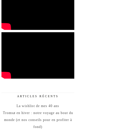
ARTICLES RÉCENTS
La wishlist de mes 40 ans
Tromsø en hiver : notre voyage au bout du
monde (et nos conseils pour en profiter à
fond)