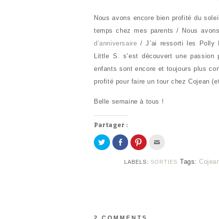
Nous avons encore bien profité du solei
temps chez mes parents / Nous avons 
d’anniversaire
/ J’ai ressorti les Poll
Little S. s’est découvert une passion 
enfants sont encore et toujours plus comp
profité pour faire un tour chez Cojean (
Belle semaine à tous !
Partager :
P
P
C
C
a
a
l
l
r
r
i
i
t
t
q
q
Tags:
Cojea
LABELS:
SORTIES
a
a
u
u
g
g
e
e
e
e
z
z
r
r
p
p
s
s
o
o
u
u
u
u
r
r
r
r
T
F
p
e
w
a
a
n
i
c
r
v
2 COMMENTS