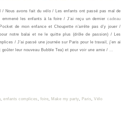
l / Nous avons fait du vélo / Les enfants ont passé pas mal de
emmené les enfants à la foire / J’ai reçu un dernier
cadeau
y Pocket de mon enfance et Choupette n’arrête pas d’y jouer /
pour notre balai et ne le quitte plus (drôle de passion) / Les
lices / J’ai passé une journée sur Paris pour le travail, j’en ai
et goûter leur nouveau Bubble Tea) et pour voir une amie / …
n
,
enfants complices
,
foire
,
Make my party
,
Paris
,
Vélo