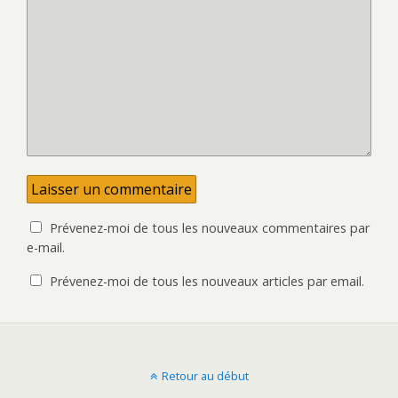
l
e
e
l
f
l
e
e
n
f
ê
e
t
n
r
ê
e
t
)
r
e
)
Prévenez-moi de tous les nouveaux commentaires par
e-mail.
Prévenez-moi de tous les nouveaux articles par email.
Retour au début