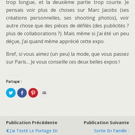
trop longue, et la deuxième partie trop courte. Je
pensais voir plus de choses sur Marc Jacobs (ses
créations personnelles, ses shooting photos), voir
autre chose que des pièces de défilés (des publicités ?
plus de collaborations ?). Mais même si j’ai été un peu
déçue, j’ai quand même apprécié cette expo.
Bref, si vous aimez (un peu) la mode, que vous passez
sur Paris… Je vous conseille ces deux belles expos !
Partager :
P
P
C
C
a
a
l
l
r
r
i
i
t
t
q
q
a
a
u
u
g
g
e
e
e
e
z
z
r
r
p
p
s
s
o
o
Publication Précédente
Publication Suivante
u
u
u
u
r
r
r
r
J'ai Testé Le Portage En
Sortie En Famille :
T
F
p
e