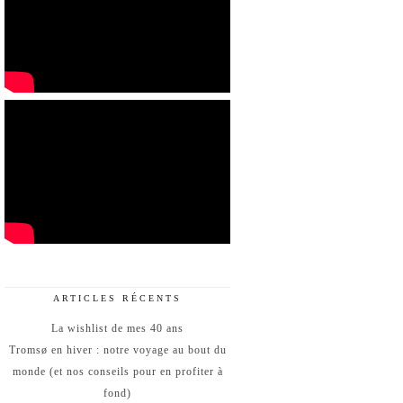
ARTICLES RÉCENTS
La wishlist de mes 40 ans
Tromsø en hiver : notre voyage au bout du
monde (et nos conseils pour en profiter à
fond)