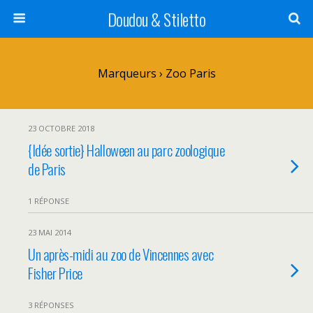
Doudou & Stiletto
Marqueurs › Zoo Paris
23 OCTOBRE 2018
{Idée sortie} Halloween au parc zoologique
de Paris
1 RÉPONSE
23 MAI 2014
Un après-midi au zoo de Vincennes avec
Fisher Price
3 RÉPONSES