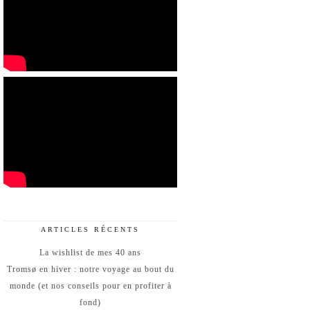
ARTICLES RÉCENTS
La wishlist de mes 40 ans
Tromsø en hiver : notre voyage au bout du
monde (et nos conseils pour en profiter à
fond)