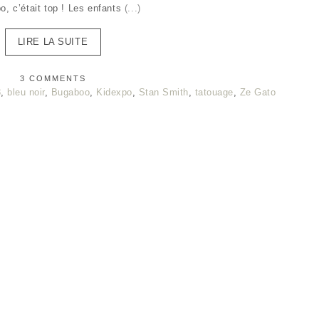
o, c’était top ! Les enfants
(...)
LIRE LA SUITE
3 COMMENTS
3
,
bleu noir
,
Bugaboo
,
Kidexpo
,
Stan Smith
,
tatouage
,
Ze Gato