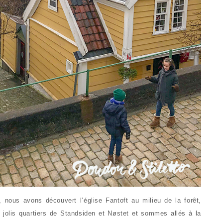
nous avons découvert l’église Fantoft au milieu de la forêt,
olis quartiers de Standsiden et Nøstet et sommes allés à la