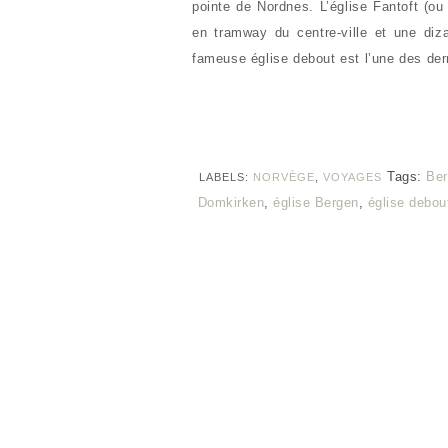
pointe de Nordnes. L’église Fantoft (ou
en tramway du centre-ville et une diz
fameuse église debout est l’une des der
Tags:
Be
LABELS:
NORVÈGE
,
VOYAGES
Domkirken
,
église Bergen
,
église debou