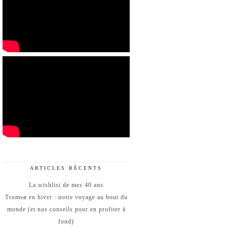
ARTICLES RÉCENTS
La wishlist de mes 40 ans
Tromsø en hiver : notre voyage au bout du
monde (et nos conseils pour en profiter à
fond)