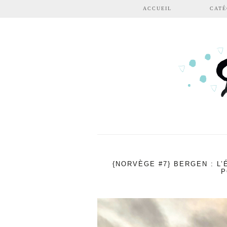
Aller au contenu principal
ACCUEIL
CATÉ
{NORVÈGE #7} BERGEN : L’
P