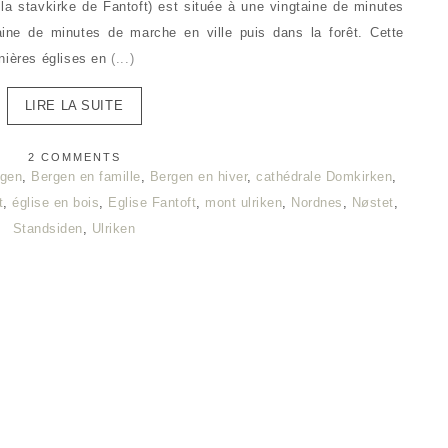
 la stavkirke de Fantoft) est située à une vingtaine de minutes
aine de minutes de marche en ville puis dans la forêt. Cette
nières églises en
(...)
LIRE LA SUITE
2 COMMENTS
rgen
,
Bergen en famille
,
Bergen en hiver
,
cathédrale Domkirken
,
t
,
église en bois
,
Eglise Fantoft
,
mont ulriken
,
Nordnes
,
Nøstet
,
Standsiden
,
Ulriken