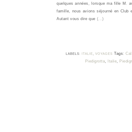
quelques années, lorsque ma fille M. av
famille, nous avions séjourné en Club 
Autant vous dire que
(...)
Tags:
Cal
LABELS:
ITALIE
,
VOYAGES
Piedigrotta
,
Italie
,
Piedig