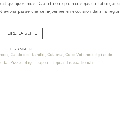
ait quelques mois. C’était notre premier séjour à l’étranger en
et avions passé une demi-journée en excursion dans la région.
LIRE LA SUITE
1 COMMENT
abre
,
Calabre en famille
,
Calabria
,
Capo Vaticano
,
église de
rotta
,
Pizzo
,
plage Tropea
,
Tropea
,
Tropea Beach