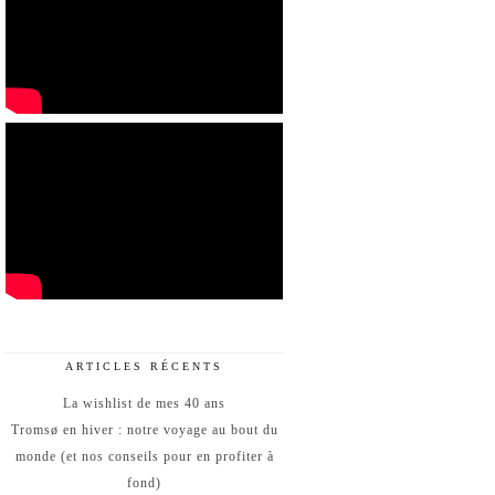
ARTICLES RÉCENTS
La wishlist de mes 40 ans
Tromsø en hiver : notre voyage au bout du
monde (et nos conseils pour en profiter à
fond)