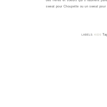
des frères et soeurs qui s’habillent par
sweat pour Choupette ou un sweat pour 
Ta
LABELS:
KIDS