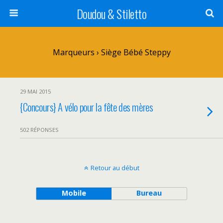
Doudou & Stiletto
Marqueurs › Siège Bébé Steppy
29 MAI 2015
{Concours} A vélo pour la fête des mères
502 RÉPONSES
Retour au début
Mobile
Bureau