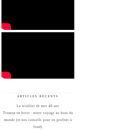
ARTICLES RÉCENTS
La wishlist de mes 40 ans
Tromsø en hiver : notre voyage au bout du
monde (et nos conseils pour en profiter à
fond)