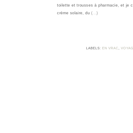
toilette et trousses à pharmacie, et j
crème solaire, du
(...)
LABELS:
EN VRAC
,
VOYA