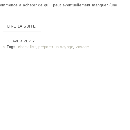
e commence à acheter ce qu’il peut éventuellement manquer (une
LIRE LA SUITE
LEAVE A REPLY
Tags:
check list
,
préparer un voyage
,
voyage
GES