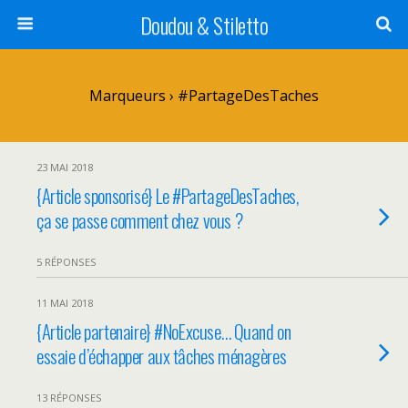
Doudou & Stiletto
Marqueurs › #PartageDesTaches
23 MAI 2018
{Article sponsorisé} Le #PartageDesTaches,
ça se passe comment chez vous ?
5 RÉPONSES
11 MAI 2018
{Article partenaire} #NoExcuse… Quand on
essaie d’échapper aux tâches ménagères
13 RÉPONSES