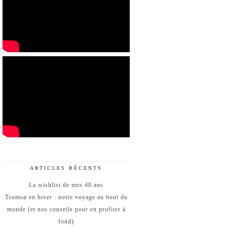
ARTICLES RÉCENTS
La wishlist de mes 40 ans
Tromsø en hiver : notre voyage au bout du
monde (et nos conseils pour en profiter à
fond)