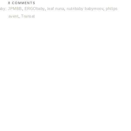
8 COMMENTS
aby; JPMBB
,
ERGObaby
,
leaf nuna
,
nutribaby babymoov
,
philips
avent
,
Transat