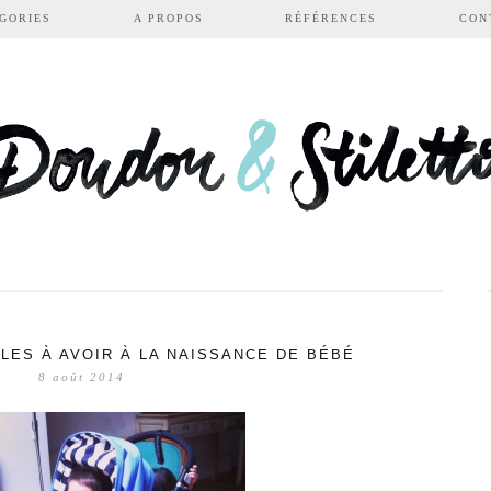
GORIES
A PROPOS
RÉFÉRENCES
CON
LES À AVOIR À LA NAISSANCE DE BÉBÉ
8 août 2014