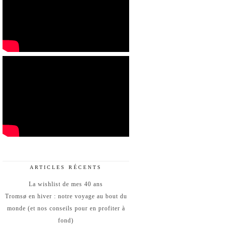
ARTICLES RÉCENTS
La wishlist de mes 40 ans
Tromsø en hiver : notre voyage au bout du
monde (et nos conseils pour en profiter à
fond)