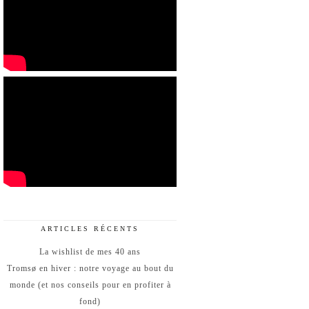
ARTICLES RÉCENTS
La wishlist de mes 40 ans
Tromsø en hiver : notre voyage au bout du
monde (et nos conseils pour en profiter à
fond)