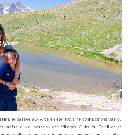
 semaine passée aux Arcs en été. Nous ne connaissions pas du
 profité d’une invitation des Villages Clubs du Soleil et de
sie pour aller la découvrir. Et, je vous l’annonce tout de suite :