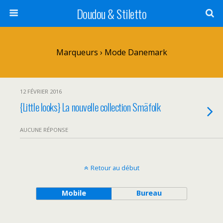
Doudou & Stiletto
Marqueurs › Mode Danemark
12 FÉVRIER 2016
{Little looks} La nouvelle collection Smäfolk
AUCUNE RÉPONSE
Retour au début
Mobile
Bureau