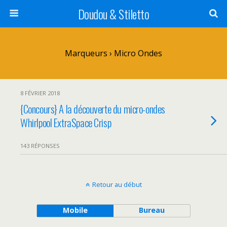
Doudou & Stiletto
Marqueurs › Micro Ondes
8 FÉVRIER 2018
{Concours} A la découverte du micro-ondes
Whirlpool ExtraSpace Crisp
143 RÉPONSES
Retour au début
Mobile
Bureau