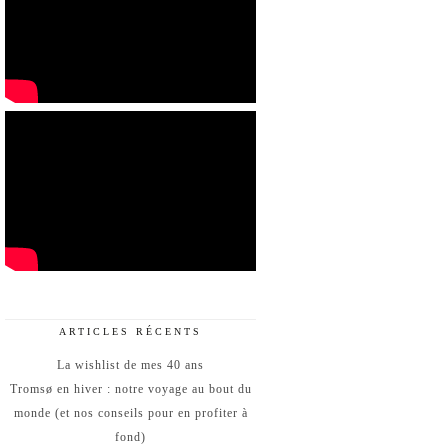
ARTICLES RÉCENTS
La wishlist de mes 40 ans
Tromsø en hiver : notre voyage au bout du
monde (et nos conseils pour en profiter à
fond)