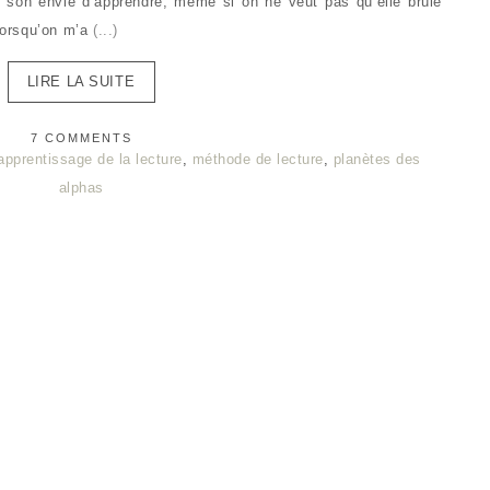
 son envie d’apprendre, même si on ne veut pas qu’elle brûle
 Lorsqu’on m’a
(...)
LIRE LA SUITE
7 COMMENTS
apprentissage de la lecture
,
méthode de lecture
,
planètes des
alphas