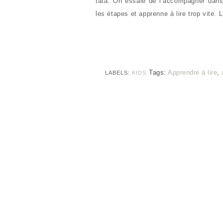
tata. On essaie de l’accompagner dans
les étapes et apprenne à lire trop vite.
Tags:
Apprendre à lire
,
LABELS:
KIDS