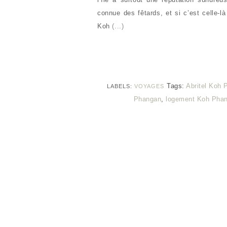
connue des fêtards, et si c’est celle-là
Koh
(...)
Tags:
Abritel Koh
LABELS:
VOYAGES
Phangan
,
logement Koh Pha