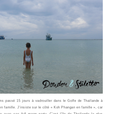
s passé 15 jours à vadrouiller dans le Golfe de Thaïlande à
famille. J’insiste sur le côté « Koh Phangan en famille », car
use avec ses full moon party. C’est l’île de Thaïlande la plus