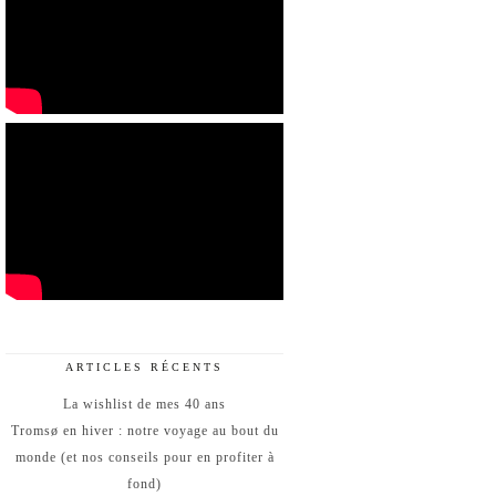
ARTICLES RÉCENTS
La wishlist de mes 40 ans
Tromsø en hiver : notre voyage au bout du
monde (et nos conseils pour en profiter à
fond)