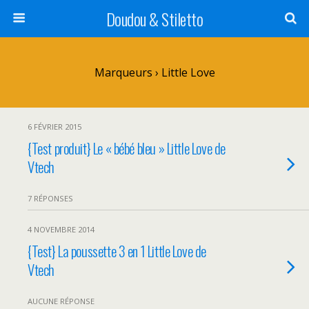
Doudou & Stiletto
Marqueurs › Little Love
6 FÉVRIER 2015
{Test produit} Le « bébé bleu » Little Love de
Vtech
7 RÉPONSES
4 NOVEMBRE 2014
{Test} La poussette 3 en 1 Little Love de
Vtech
AUCUNE RÉPONSE