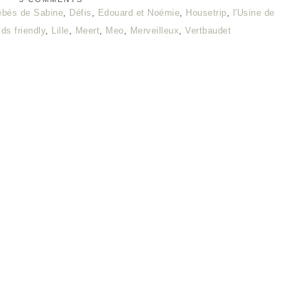
ébés de Sabine
,
Défis
,
Edouard et Noémie
,
Housetrip
,
l'Usine de
ids friendly
,
Lille
,
Meert
,
Meo
,
Merveilleux
,
Vertbaudet