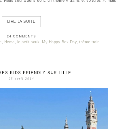
es. Nous souhaitions donc un thème « trains et voitures », mais
LIRE LA SUITE
24 COMMENTS
e
,
Hema
,
le petit souk
,
My Happy Box Day
,
thème train
ES KIDS-FRIENDLY SUR LILLE
25 avril 2014