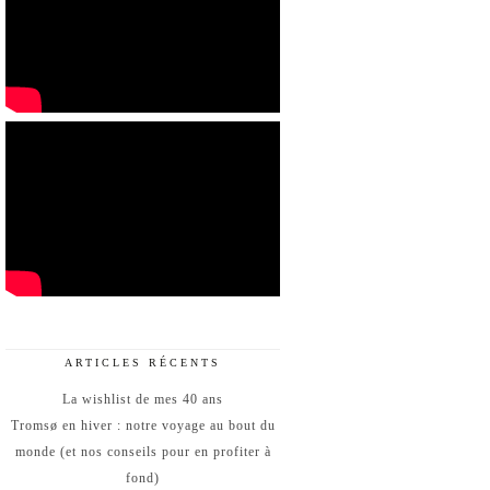
ARTICLES RÉCENTS
La wishlist de mes 40 ans
Tromsø en hiver : notre voyage au bout du
monde (et nos conseils pour en profiter à
fond)