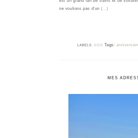
est un grand fan de trains et de voitur
ne voulions pas d’un
(...)
Tags:
anniversair
LABELS:
KIDS
MES ADRESS