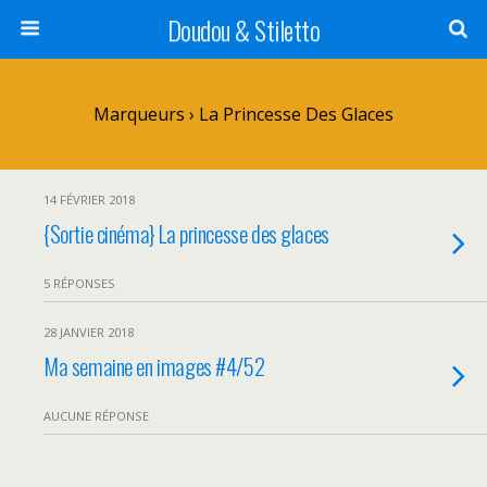
Doudou & Stiletto
Marqueurs › La Princesse Des Glaces
14 FÉVRIER 2018
{Sortie cinéma} La princesse des glaces
5 RÉPONSES
28 JANVIER 2018
Ma semaine en images #4/52
AUCUNE RÉPONSE