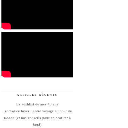
ARTICLES RÉCENTS
La wishlist de mes 40 ans
Tromsø en hiver : notre voyage au bout du
monde (et nos conseils pour en profiter à
fond)