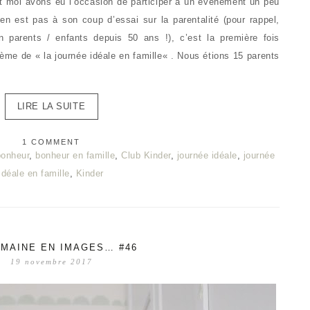
et moi avons eu l’occasion de participer à un événement un peu
’en est pas à son coup d’essai sur la parentalité (pour rappel,
n parents / enfants depuis 50 ans !), c’est la première fois
thème de « la journée idéale en famille« . Nous étions 15 parents
LIRE LA SUITE
1 COMMENT
bonheur
,
bonheur en famille
,
Club Kinder
,
journée idéale
,
journée
idéale en famille
,
Kinder
MAINE EN IMAGES… #46
19 novembre 2017