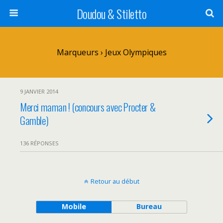
Doudou & Stiletto
Marqueurs › Jeux Olympiques
9 JANVIER 2014
Merci maman ! (concours avec Procter &
Gamble)
136 RÉPONSES
Retour au début
Mobile
Bureau