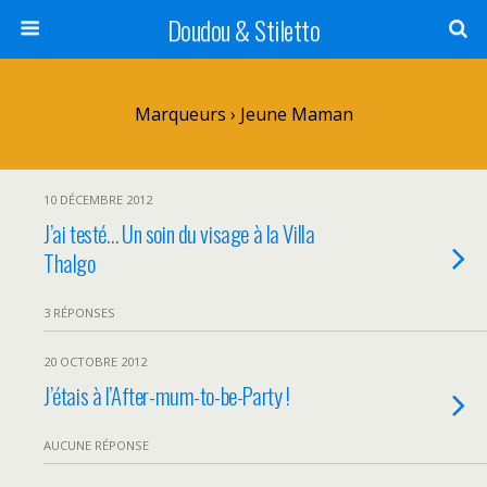
Doudou & Stiletto
Marqueurs › Jeune Maman
10 DÉCEMBRE 2012
J’ai testé… Un soin du visage à la Villa
Thalgo
3 RÉPONSES
20 OCTOBRE 2012
J’étais à l’After-mum-to-be-Party !
AUCUNE RÉPONSE