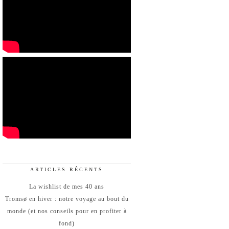
ARTICLES RÉCENTS
La wishlist de mes 40 ans
Tromsø en hiver : notre voyage au bout du
monde (et nos conseils pour en profiter à
fond)