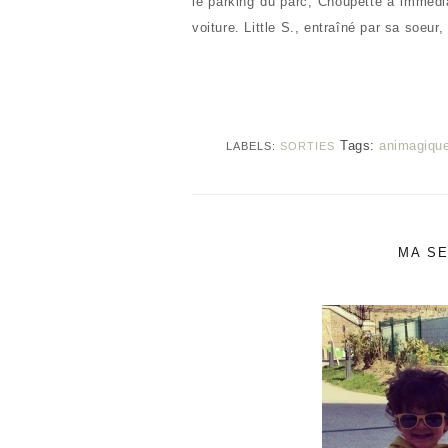
le parking du parc, Choupette a immédia
voiture. Little S., entraîné par sa soeur
Tags:
animagiqu
LABELS:
SORTIES
MA SE