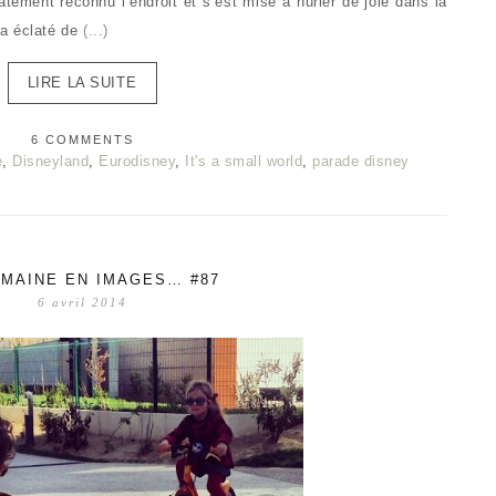
tement reconnu l’endroit et s’est mise à hurler de joie dans la
, a éclaté de
(...)
LIRE LA SUITE
6 COMMENTS
e
,
Disneyland
,
Eurodisney
,
It's a small world
,
parade disney
MAINE EN IMAGES… #87
6 avril 2014