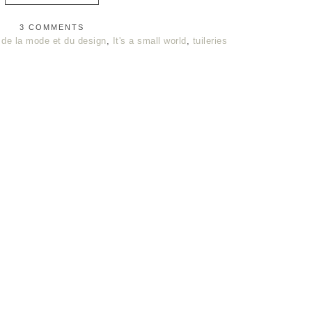
3 COMMENTS
é de la mode et du design
,
It's a small world
,
tuileries