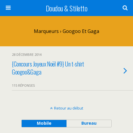
Doudou & Stiletto
Marqueurs › Googoo Et Gaga
28 DÉCEMBRE 2014
{Concours Joyeux Noël #9} Un t-shirt
Googoo&Gaga
115 RÉPONSES
Retour au début
Mobile
Bureau