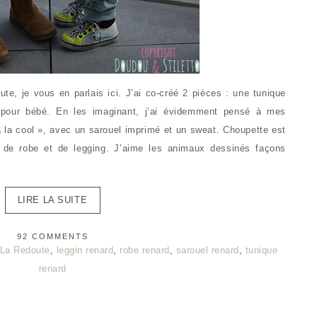
e, je vous en parlais ici. J’ai co-créé 2 pièces : une tunique
el pour bébé. En les imaginant, j’ai évidemment pensé à mes
 à la cool », avec un sarouel imprimé et un sweat. Choupette est
an de robe et de legging. J’aime les animaux dessinés façons
LIRE LA SUITE
92 COMMENTS
La Redoute
,
leggin renard
,
robe renard
,
sarouel renard
,
tunique
renard