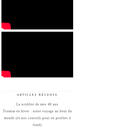
ARTICLES RÉCENTS
La wishlist de mes 40 ans
Tromsø en hiver : notre voyage au bout du
monde (et nos conseils pour en profiter à
fond)