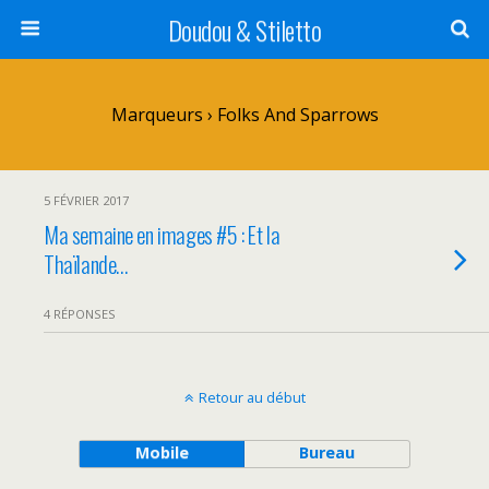
Doudou & Stiletto
Marqueurs › Folks And Sparrows
5 FÉVRIER 2017
Ma semaine en images #5 : Et la
Thaïlande…
4 RÉPONSES
Retour au début
Mobile
Bureau