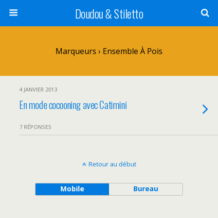
Doudou & Stiletto
Marqueurs › Ensemble À Pois
4 JANVIER 2013
En mode cocooning avec Catimini
7 RÉPONSES
Retour au début
Mobile
Bureau