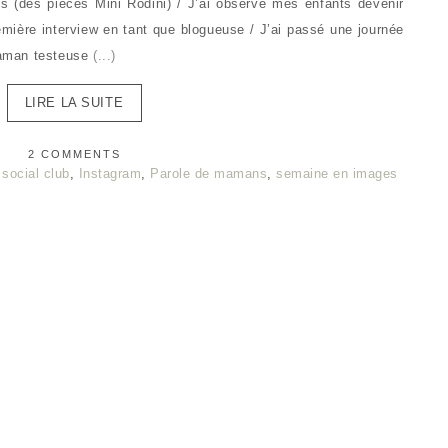
 (des pièces Mini Rodini) / J’ai observé mes enfants devenir
emière interview en tant que blogueuse / J’ai passé une journée
maman testeuse
(...)
LIRE LA SUITE
2 COMMENTS
social club
,
Instagram
,
Parole de mamans
,
semaine en images