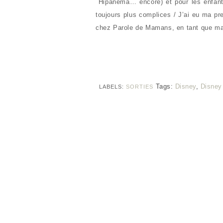
Hipanema… encore) et pour les enfants
toujours plus complices / J’ai eu ma pr
chez Parole de Mamans, en tant que 
Tags:
Disney
,
Disney 
LABELS:
SORTIES