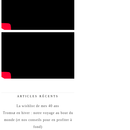
ARTICLES RÉCENTS
La wishlist de mes 40 ans
Tromsø en hiver : notre voyage au bout du
monde (et nos conseils pour en profiter à
fond)