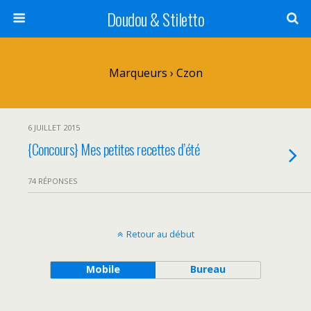
Doudou & Stiletto
Marqueurs › Czon
6 JUILLET 2015
{Concours} Mes petites recettes d’été
74 RÉPONSES
Retour au début
Mobile
Bureau