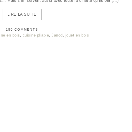
s… Mais s’en servent aussi avec toute la dinette qu’ils ont
(...)
LIRE LA SUITE
150 COMMENTS
ine en bois
,
cuisine pliable
,
Janod
,
jouet en bois