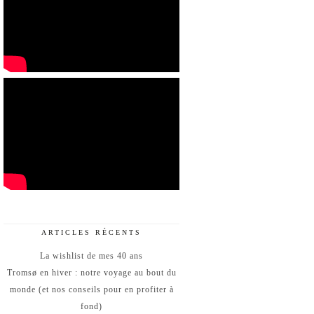
ARTICLES RÉCENTS
La wishlist de mes 40 ans
Tromsø en hiver : notre voyage au bout du
monde (et nos conseils pour en profiter à
fond)