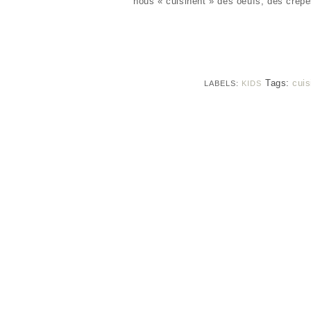
nous « cuisinent » des oeufs, des crêpe
Tags:
cuis
LABELS:
KIDS