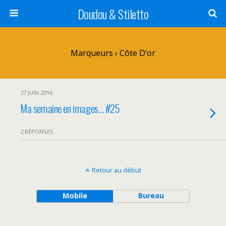
Doudou & Stiletto
Marqueurs › Côte D’or
27 JUIN 2016
Ma semaine en images… #25
2 RÉPONSES
Retour au début
Mobile
Bureau