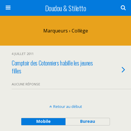
Doudou & Stiletto
Marqueurs › Collège
4 JUILLET 2011
Comptoir des Cotonniers habille les jeunes
filles
AUCUNE RÉPONSE
Retour au début
Mobile
Bureau