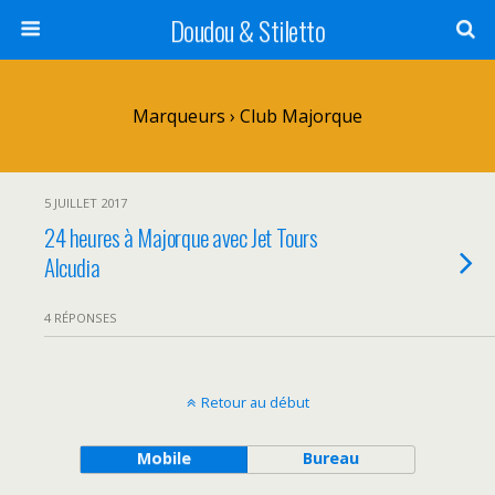
Doudou & Stiletto
Marqueurs › Club Majorque
5 JUILLET 2017
24 heures à Majorque avec Jet Tours
Alcudia
4 RÉPONSES
Retour au début
Mobile
Bureau