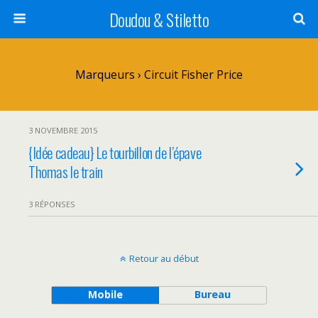
Doudou & Stiletto
Marqueurs › Circuit Fisher Price
3 NOVEMBRE 2015
{Idée cadeau} Le tourbillon de l’épave
Thomas le train
3 RÉPONSES
Retour au début
Mobile
Bureau