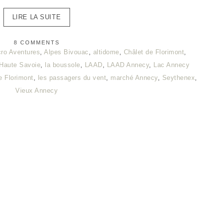
LIRE LA SUITE
8 COMMENTS
ro Aventures
,
Alpes Bivouac
,
altidome
,
Châlet de Florimont
,
Haute Savoie
,
la boussole
,
LAAD
,
LAAD Annecy
,
Lac Annecy
e Florimont
,
les passagers du vent
,
marché Annecy
,
Seythenex
,
Vieux Annecy