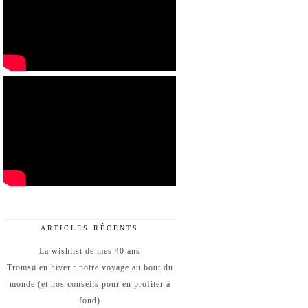
ARTICLES RÉCENTS
La wishlist de mes 40 ans
Tromsø en hiver : notre voyage au bout du
monde (et nos conseils pour en profiter à
fond)