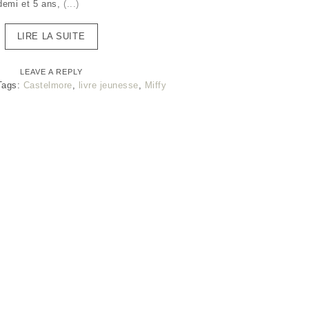
 demi et 5 ans,
(...)
LIRE LA SUITE
LEAVE A REPLY
Tags:
Castelmore
,
livre jeunesse
,
Miffy