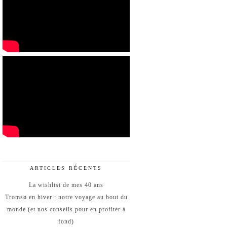
ARTICLES RÉCENTS
La wishlist de mes 40 ans
Tromsø en hiver : notre voyage au bout du
monde (et nos conseils pour en profiter à
fond)