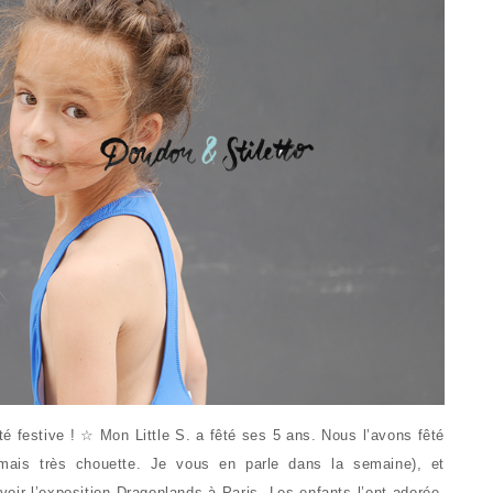
té festive ! ☆ Mon Little S. a fêté ses 5 ans. Nous l’avons fêté
, mais très chouette. Je vous en parle dans la semaine), et
voir l’exposition Dragonlands à Paris. Les enfants l’ont adorée,