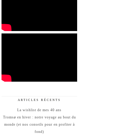
ARTICLES RÉCENTS
La wishlist de mes 40 ans
Tromsø en hiver : notre voyage au bout du
monde (et nos conseils pour en profiter à
fond)