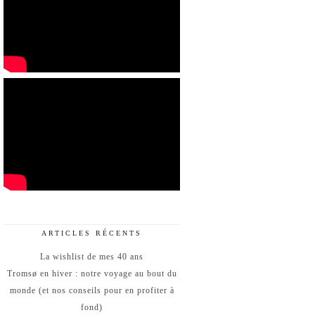
ARTICLES RÉCENTS
La wishlist de mes 40 ans
Tromsø en hiver : notre voyage au bout du
monde (et nos conseils pour en profiter à
fond)