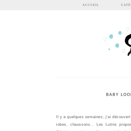
Aller au contenu principal
ACCUEIL
CATÉ
BABY LOO
Il y a quelques semaines, j’ai découvert
robes, chaussons… Les Lutins propo