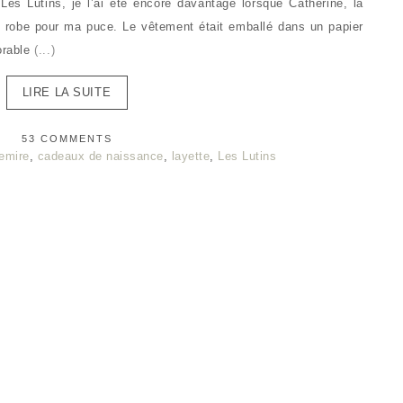
Les Lutins, je l’ai été encore davantage lorsque Catherine, la
 robe pour ma puce. Le vêtement était emballé dans un papier
orable
(...)
LIRE LA SUITE
53 COMMENTS
emire
,
cadeaux de naissance
,
layette
,
Les Lutins